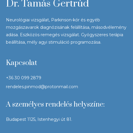
Dr. Tamás Gertrúd
Neurológiai vizsgálat, Parkinson-kór és egyéb
mozgászavarok diagnózisának felállítása, másodvélemény
adása. Eszközös remegés vizsgálat. Gyógyszeres terápia
beállítása, mély agyi stimuláció programozása.
Kapcsolat
+36 30 099 2879
rendeles.pinmod@protonmail.com
A személyes rendelés helyszíne:
Budapest 1125, Istenhegyi út 81.